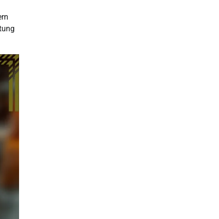
ern
stung