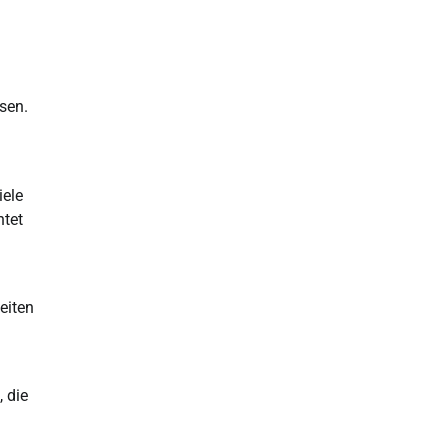
sen.
iele
htet
eiten
 die