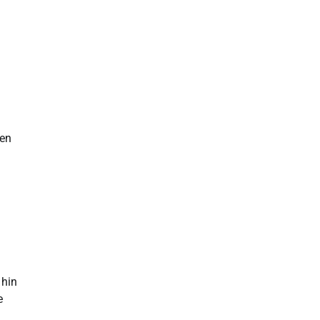
u
n
een
 hin
e