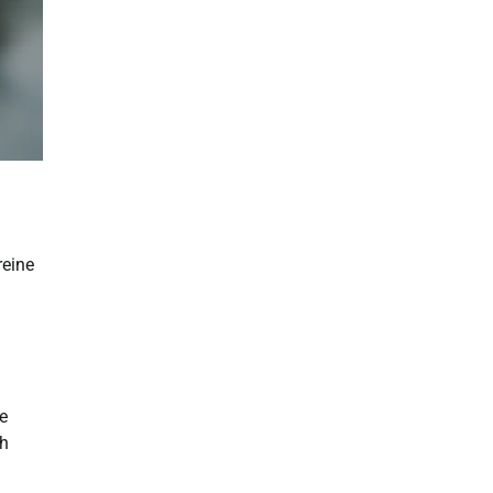
reine
e
ch