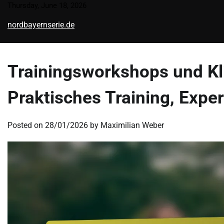
Skip
Thursday, June 18, 2026
to
nordbayernserie.de
content
Trainingsworkshops und Kli
Praktisches Training, Expe
Posted on
28/01/2026
by
Maximilian Weber