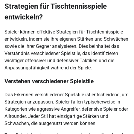
Strategien für Tischtennisspiele
entwickeln?
Spieler können effektive Strategien für Tischtennisspiele
entwickeln, indem sie ihre eigenen Stärken und Schwächen
sowie die ihrer Gegner analysieren. Dies beinhaltet das
Verständnis verschiedener Spielstile, das Identifizieren
wichtiger offensiver und defensiver Taktiken und die
Anpassungsfähigkeit während der Spiele.
Verstehen verschiedener Spielstile
Das Erkennen verschiedener Spielstile ist entscheidend, um
Strategien anzupassen. Spieler fallen typischerweise in
Kategorien wie aggressive Angreifer, defensive Spieler oder
Allrounder. Jeder Stil hat einzigartige Stärken und
Schwächen, die ausgenutzt werden können.