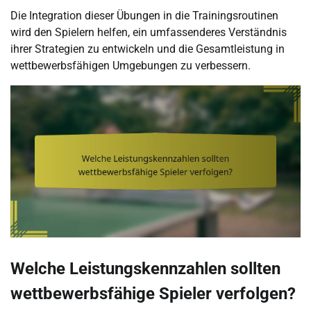
Die Integration dieser Übungen in die Trainingsroutinen
wird den Spielern helfen, ein umfassenderes Verständnis
ihrer Strategien zu entwickeln und die Gesamtleistung in
wettbewerbsfähigen Umgebungen zu verbessern.
Welche Leistungskennzahlen sollten
wettbewerbsfähige Spieler verfolgen?