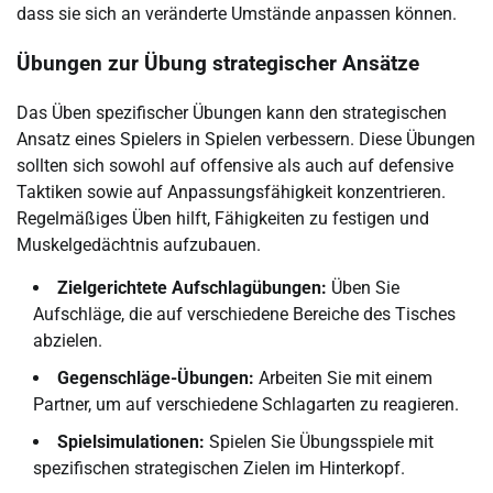
dass sie sich an veränderte Umstände anpassen können.
Übungen zur Übung strategischer Ansätze
Das Üben spezifischer Übungen kann den strategischen
Ansatz eines Spielers in Spielen verbessern. Diese Übungen
sollten sich sowohl auf offensive als auch auf defensive
Taktiken sowie auf Anpassungsfähigkeit konzentrieren.
Regelmäßiges Üben hilft, Fähigkeiten zu festigen und
Muskelgedächtnis aufzubauen.
Zielgerichtete Aufschlagübungen:
Üben Sie
Aufschläge, die auf verschiedene Bereiche des Tisches
abzielen.
Gegenschläge-Übungen:
Arbeiten Sie mit einem
Partner, um auf verschiedene Schlagarten zu reagieren.
Spielsimulationen:
Spielen Sie Übungsspiele mit
spezifischen strategischen Zielen im Hinterkopf.