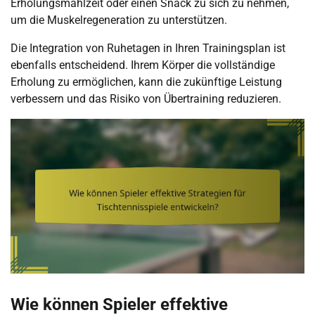
Erholungsmahlzeit oder einen Snack zu sich zu nehmen,
um die Muskelregeneration zu unterstützen.
Die Integration von Ruhetagen in Ihren Trainingsplan ist
ebenfalls entscheidend. Ihrem Körper die vollständige
Erholung zu ermöglichen, kann die zukünftige Leistung
verbessern und das Risiko von Übertraining reduzieren.
Wie können Spieler effektive