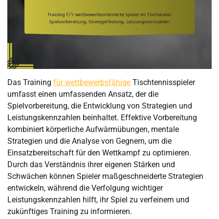
Das Training
für wettbewerbsfähige
Tischtennisspieler
umfasst einen umfassenden Ansatz, der die
Spielvorbereitung, die Entwicklung von Strategien und
Leistungskennzahlen beinhaltet. Effektive Vorbereitung
kombiniert körperliche Aufwärmübungen, mentale
Strategien und die Analyse von Gegnern, um die
Einsatzbereitschaft für den Wettkampf zu optimieren.
Durch das Verständnis ihrer eigenen Stärken und
Schwächen können Spieler maßgeschneiderte Strategien
entwickeln, während die Verfolgung wichtiger
Leistungskennzahlen hilft, ihr Spiel zu verfeinern und
zukünftiges Training zu informieren.