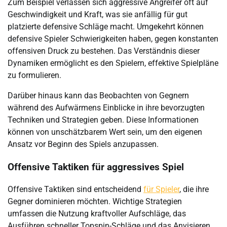
Zum Beispiel verlassen sich aggressive Angreifer oft auf
Geschwindigkeit und Kraft, was sie anfällig für gut
platzierte defensive Schläge macht. Umgekehrt können
defensive Spieler Schwierigkeiten haben, gegen konstanten
offensiven Druck zu bestehen. Das Verständnis dieser
Dynamiken ermöglicht es den Spielern, effektive Spielpläne
zu formulieren.
Darüber hinaus kann das Beobachten von Gegnern
während des Aufwärmens Einblicke in ihre bevorzugten
Techniken und Strategien geben. Diese Informationen
können von unschätzbarem Wert sein, um den eigenen
Ansatz vor Beginn des Spiels anzupassen.
Offensive Taktiken für aggressives Spiel
Offensive Taktiken sind entscheidend
für Spieler
, die ihre
Gegner dominieren möchten. Wichtige Strategien
umfassen die Nutzung kraftvoller Aufschläge, das
Ausführen schneller Topspin-Schläge und das Anvisieren