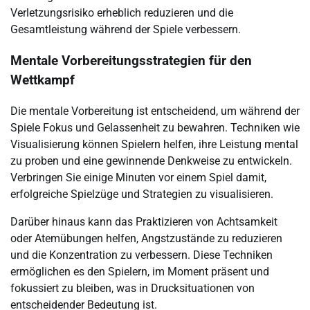
Verletzungsrisiko erheblich reduzieren und die
Gesamtleistung während der Spiele verbessern.
Mentale Vorbereitungsstrategien für den
Wettkampf
Die mentale Vorbereitung ist entscheidend, um während der
Spiele Fokus und Gelassenheit zu bewahren. Techniken wie
Visualisierung können Spielern helfen, ihre Leistung mental
zu proben und eine gewinnende Denkweise zu entwickeln.
Verbringen Sie einige Minuten vor einem Spiel damit,
erfolgreiche Spielzüge und Strategien zu visualisieren.
Darüber hinaus kann das Praktizieren von Achtsamkeit
oder Atemübungen helfen, Angstzustände zu reduzieren
und die Konzentration zu verbessern. Diese Techniken
ermöglichen es den Spielern, im Moment präsent und
fokussiert zu bleiben, was in Drucksituationen von
entscheidender Bedeutung ist.