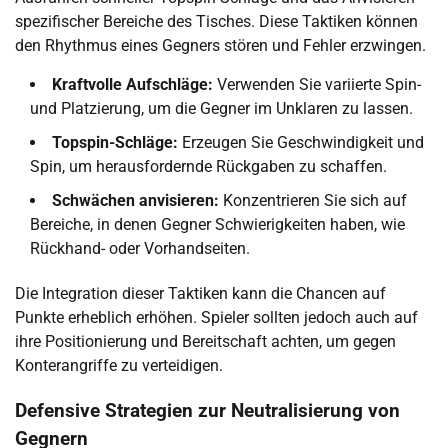
spezifischer Bereiche des Tisches. Diese Taktiken können
den Rhythmus eines Gegners stören und Fehler erzwingen.
Kraftvolle Aufschläge:
Verwenden Sie variierte Spin-
und Platzierung, um die Gegner im Unklaren zu lassen.
Topspin-Schläge:
Erzeugen Sie Geschwindigkeit und
Spin, um herausfordernde Rückgaben zu schaffen.
Schwächen anvisieren:
Konzentrieren Sie sich auf
Bereiche, in denen Gegner Schwierigkeiten haben, wie
Rückhand- oder Vorhandseiten.
Die Integration dieser Taktiken kann die Chancen auf
Punkte erheblich erhöhen. Spieler sollten jedoch auch auf
ihre Positionierung und Bereitschaft achten, um gegen
Konterangriffe zu verteidigen.
Defensive Strategien zur Neutralisierung von
Gegnern