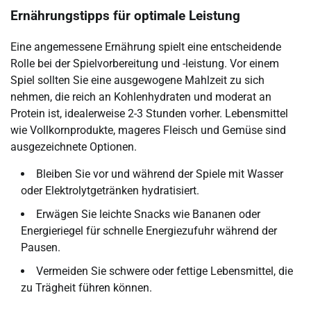
Ernährungstipps für optimale Leistung
Eine angemessene Ernährung spielt eine entscheidende
Rolle bei der Spielvorbereitung und -leistung. Vor einem
Spiel sollten Sie eine ausgewogene Mahlzeit zu sich
nehmen, die reich an Kohlenhydraten und moderat an
Protein ist, idealerweise 2-3 Stunden vorher. Lebensmittel
wie Vollkornprodukte, mageres Fleisch und Gemüse sind
ausgezeichnete Optionen.
Bleiben Sie vor und während der Spiele mit Wasser
oder Elektrolytgetränken hydratisiert.
Erwägen Sie leichte Snacks wie Bananen oder
Energieriegel für schnelle Energiezufuhr während der
Pausen.
Vermeiden Sie schwere oder fettige Lebensmittel, die
zu Trägheit führen können.