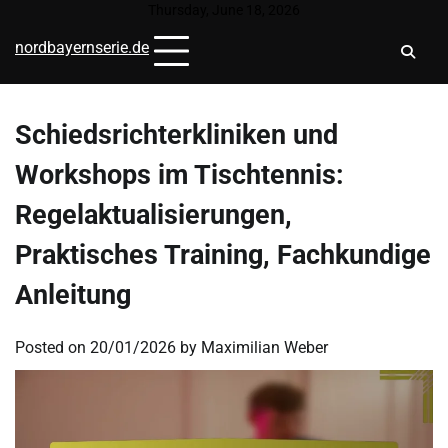
Skip
Thursday, June 18, 2026
to
nordbayernserie.de
content
Schiedsrichterkliniken und
Workshops im Tischtennis:
Regelaktualisierungen,
Praktisches Training, Fachkundige
Anleitung
Posted on
20/01/2026
by
Maximilian Weber