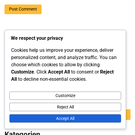
We respect your privacy
Links
Cookies help us improve your experience, deliver
personalized content, and analyze traffic. You can
Kontakt aufnehmen
choose which cookies to allow by clicking
Blogarchiv
Customize
. Click
Accept All
to consent or
Reject
All
to decline non-essential cookies.
Über uns
Customize
Suche
Reject All
Search
Accept All
for:
Kategorien